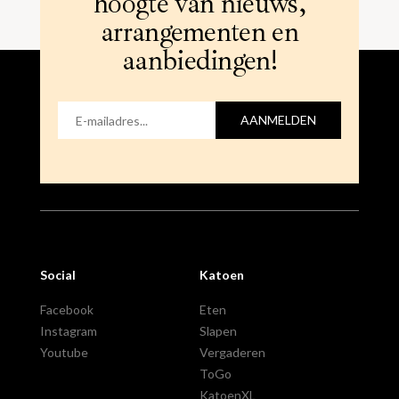
hoogte van nieuws,
arrangementen en
aanbiedingen!
AANMELDEN
Social
Katoen
Facebook
Eten
Instagram
Slapen
Youtube
Vergaderen
ToGo
KatoenXL