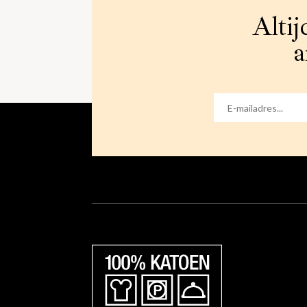
Altij
a