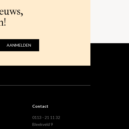
ieuws,
n!
AANMELDEN
Contact
0113 - 21 11 32
Bleekveld 9