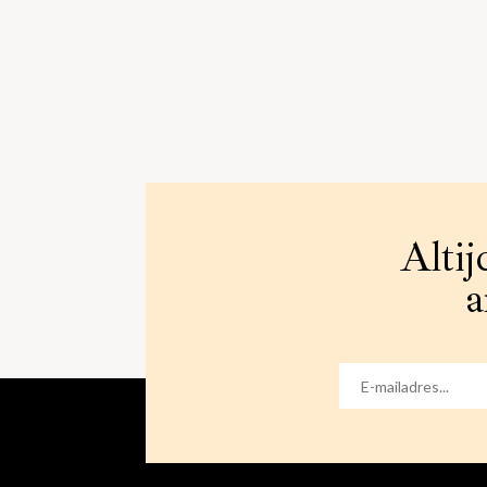
Altij
a