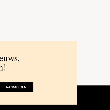
ieuws,
n!
AANMELDEN